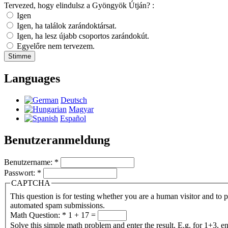
Tervezed, hogy elindulsz a Gyöngyök Útján? :
Igen
Igen, ha találok zarándoktársat.
Igen, ha lesz újabb csoportos zarándokút.
Egyelőre nem tervezem.
Languages
Deutsch
Magyar
Español
Benutzeranmeldung
Benutzername:
*
Passwort:
*
CAPTCHA
This question is for testing whether you are a human visitor and to 
automated spam submissions.
Math Question:
*
1 + 17 =
Solve this simple math problem and enter the result. E.g. for 1+3, en