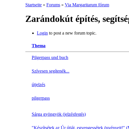
Startseite
»
Forums
»
Via Margaritarum fórum
Zarándokút építés, segítsé
Login
to post a new forum topic.
Thema
Pilgerpass und buch
Szívesen segítenék...
útjelzés
pilgerpass
Sárga gyöngyök (jelzésfestés)
"Készítsétek az Úr útját, egyengessétek ösvényeit!" 