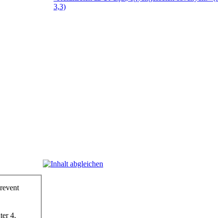
3,3)
prevent
ter 4.