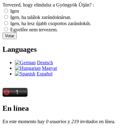
Tervezed, hogy elindulsz a Gyöngyök Útján? :
Igen
Igen, ha találok zarándoktársat.
Igen, ha lesz újabb csoportos zarándokút.
Egyelőre nem tervezem.
Languages
Deutsch
Magyar
Español
En línea
En este momento hay
0 usuarios
y
219 invitados
en línea.