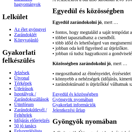
hagyományok
Egyedül és közösségben
Lelkület
Egyedül zarándokolni jó
, mert …
Az élet gyöngyei
• fontos, hogy megtaláld a saját tempódat a
Zarándoklét
• többet tapasztalhatsz a csendből.
Könyvajánló
• több időd és lehetőséged van megismerni s
• jobban oda kell figyelned az útjelzőkre.
Gyakorlati
• jobban rá tudsz hagyatkozni a gondviselé
felkészülés
Közösségben zarándokolni jó
, mert …
Jelzések
• megoszthatod az élményeidet, érzéseidet
Útvonal
• könnyebb a nehézségek (időjárás, kimerül
Térképek
• zarándoktársaid is útjelzőkké válhatnak 
Útleírások
Ispotályok /
Egyedül és közösségben
Zarándokszállások
Gyöngyök nyomában
Útinfórum
Gyakorlati információk
Zarándokútlevél /
Jelentkezési űrlap
Feltételek
Gyöngyök nyomában
Időjárás előrejelzés
50 jó tanács
Felszereléslista