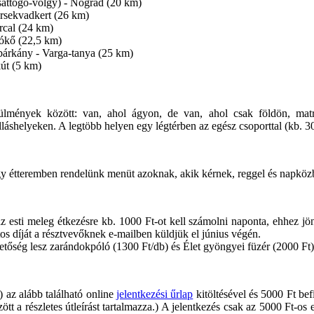
attogó-völgy) - Nógrád (20 km)
Érsekvadkert (26 km)
rcal (24 km)
lókő (22,5 km)
bárkány - Varga-tanya (25 km)
út (5 km)
ülmények között: van, ahol ágyon, de van, ahol csak földön, matr
láshelyeken. A legtöbb helyen egy légtérben az egész csoporttal (kb. 3
y étteremben rendelünk menüt azoknak, akik kérnek, reggel és napközbe
az esti meleg étkezésre kb. 1000 Ft-ot kell számolni naponta, ehhez jö
tos díját a résztvevőknek e-mailben küldjük el június végén.
ehetőség lesz zarándokpóló (1300 Ft/db) és Élet gyöngyei füzér (2000 Ft)
n) az alább található online
jelentkezési űrlap
kitöltésével és 5000 Ft bef
tt a részletes útleírást tartalmazza.) A jelentkezés csak az 5000 Ft-os