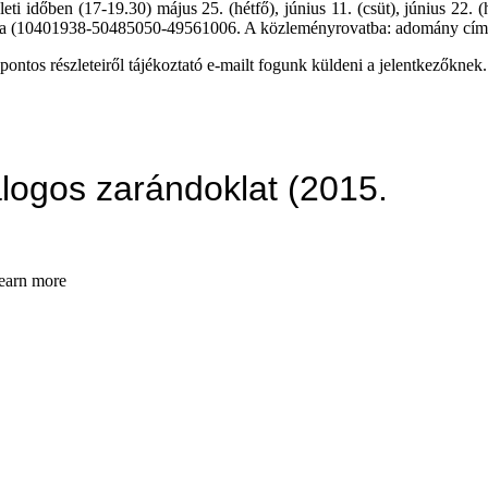
leti időben (17-19.30) május 25. (hétfő), június 11. (csüt), június 22. (
ára (10401938-50485050-49561006. A közleményrovatba: adomány címszó
pontos részleteiről tájékoztató e-mailt fogunk küldeni a jelentkezőknek.