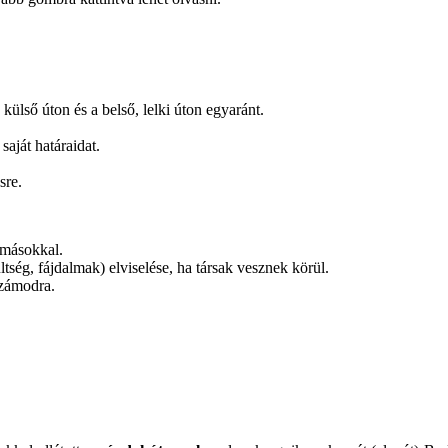
 külső úton és a belső, lelki úton egyaránt.
aját határaidat.
sre.
 másokkal.
tség, fájdalmak) elviselése, ha társak vesznek körül.
számodra.