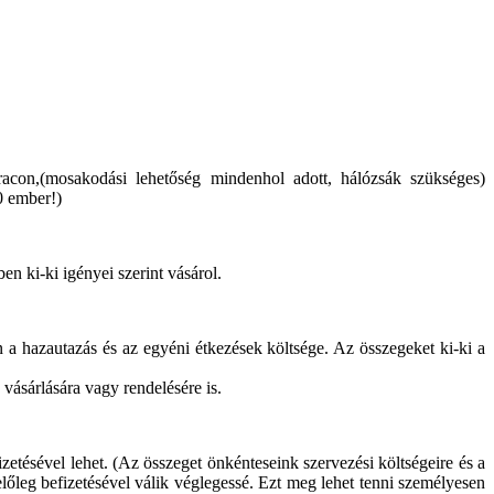
acon,(mosakodási lehetőség mindenhol adott, hálózsák szükséges)
0 ember!)
n ki-ki igényei szerint vásárol.
n a hazautazás és az egyéni étkezések költsége. Az összegeket ki-ki a
 vásárlására vagy rendelésére is.
izetésével lehet. (Az összeget önkénteseink szervezési költségeire és a
 előleg befizetésével válik véglegessé. Ezt meg lehet tenni személyesen