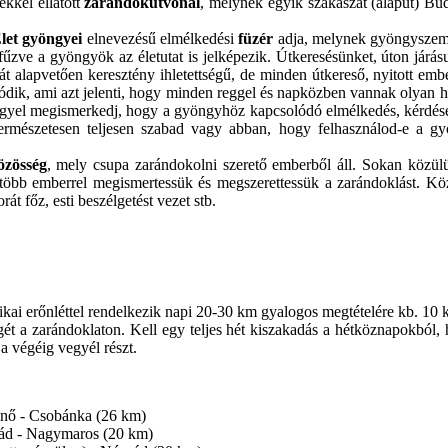
kkel ellátott
zarándokútvonal
, melynek egyik szakaszát (alapút) Bud
let gyöngyei
elnevezésű elmélkedési
füzér
adja, melynek gyöngyszemei
fűzve a gyöngyök az életutat is jelképezik. Útkeresésünket, úton jár
ehát alapvetően keresztény ihletettségű, de minden útkereső, nyitott e
k, ami azt jelenti, hogy minden reggel és napközben vannak olyan hel
gyel megismerkedj, hogy a gyöngyhöz kapcsolódó elmélkedés, kérdések
ermészetesen teljesen szabad vagy abban, hogy felhasználod-e a gy
özösség
, mely csupa zarándokolni szerető emberből áll. Sokan közü
több emberrel megismertessük és megszerettessük a zarándoklást. Közö
rát főz, esti beszélgetést vezet stb.
zikai erőnléttel rendelkezik napi 20-30 km gyalogos megtételére kb. 10 
égét a zarándoklaton. Kell egy teljes hét kiszakadás a hétköznapokb
 a végéig vegyél részt.
jenő - Csobánka (26 km)
grád - Nagymaros (20 km)