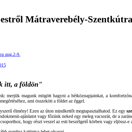
stről Mátraverebély-Szentkútra 
ra aug.2-9.
015
itt, a földön"
k: merjük magunk mögött hagyni a hétköznapjainkat, a komfortzónán
egértéséhez, ami összeköti a földet az éggel.
gyszerű élmény! Ezen az úton mindkettőt megtapasztalhatod. Ez egy
sz
rándokmenü-ajánlatot vagy főzünk neked egy meleg vacsorát, de a zarán
 csoporthoz, hogy részt veszel az esti beszélgető körben vagy eljössz-e
vább gombra kattintva lehet olvasni.