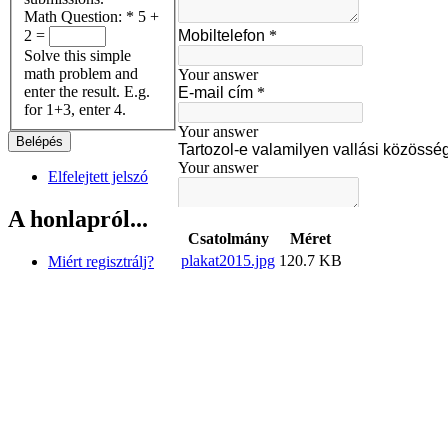
Math Question:
*
5 +
2 =
Solve this simple
math problem and
enter the result. E.g.
for 1+3, enter 4.
Elfelejtett jelszó
A honlapról...
Csatolmány
Méret
plakat2015.jpg
120.7 KB
Miért regisztrálj?