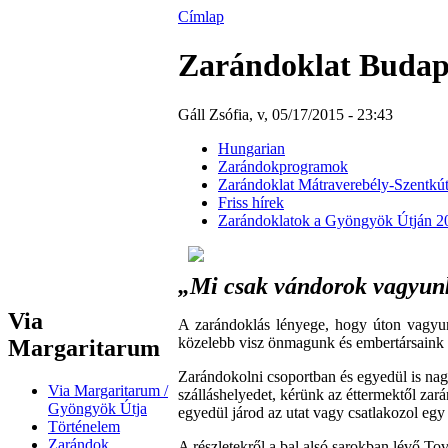
Címlap
Zarándoklat Budape
Gáll Zsófia, v, 05/17/2015 - 23:43
Hungarian
Zarándokprogramok
Zarándoklat Mátraverebély-Szentkút
Friss hírek
Zarándoklatok a Gyöngyök Útján 2
„Mi csak vándorok vagyunk 
Via
A zarándoklás lényege, hogy úton vagyun
közelebb visz önmagunk és embertársaink m
Margaritarum
Zarándokolni csoportban és egyedül is na
Via Margaritarum /
szálláshelyedet, kérünk az éttermektől za
Gyöngyök Útja
egyedül járod az utat vagy csatlakozol egy
Történelem
Zarándok
A részletekről a bal alsó sarokban lévő To