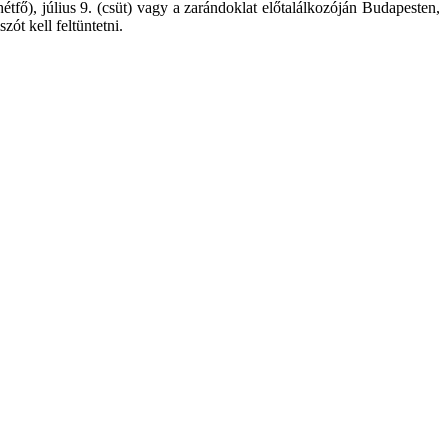
hétfő), július 9. (csüt) vagy a zarándoklat előtalálkozóján Budapesten,
t kell feltüntetni.