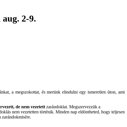
aug. 2-9.
kat, a megszokottat, és merünk elindulni egy ismeretlen úton, ami
ervezett, de nem vezetett
zarándoklat. Megszervezzük a
doklás nem vezetetten történik. Minden nap eldöntheted, hogy teljesen
 a zarándokmisére.