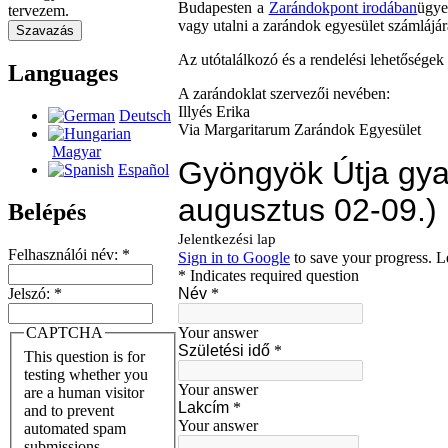
Budapesten a
Zarándokpont irodában
ügye
tervezem.
vagy utalni a zarándok egyesület számláj
Az utótalálkozó és a rendelési lehetőségek 
Languages
A zarándoklat szervezői nevében:
Illyés Erika
Deutsch
Via Margaritarum Zarándok Egyesület
Magyar
Español
Belépés
Felhasználói név:
*
Jelszó:
*
CAPTCHA
This question is for
testing whether you
are a human visitor
and to prevent
automated spam
submissions.