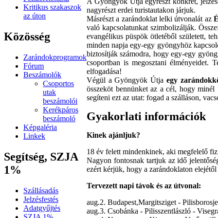
A Gyöngyök Útja egyrészt konkrét, jelzése
Kritikus szakaszok
nagyrészt erdei turistautakon járjuk.
az úton
Másrészt a zarándoklat lelki útvonalát az
É
való kapcsolatunkat szimbolizálják. Össze
Közösség
evangélikus püspök ötletéből született, t
minden napja egy-egy gyöngyhöz kapcsolódi
biztosítják számodra, hogy egy-egy gyöng
Zarándokprogramok
csoportban is megosztani élményeidet. T
Fórum
elfogadása!
Beszámolók
Végül a Gyöngyök Útja
egy zarándokk
Csoportos
összeköt bennünket az a cél, hogy minél 
utak
segíteni ezt az utat: fogad a szálláson, vacso
beszámolói
Kerékpáros
Gyakorlati információk
beszámoló
Képgaléria
Kinek ajánljuk?
Linkek
18 év felett mindenkinek, aki megfelelő fi
Segítség, SZJA
Nagyon fontosnak tartjuk az idő jelentős
1%
ezért kérjük, hogy a zarándoklaton elejétől
Tervezett napi távok és az útvonal:
Szállásadás
Jelzésfestés
aug.2. Budapest,Margitsziget - Pilisboros
Adatgyűjtés
aug.3. Csobánka - Pilisszentlászló - Vise
SZJA 1%