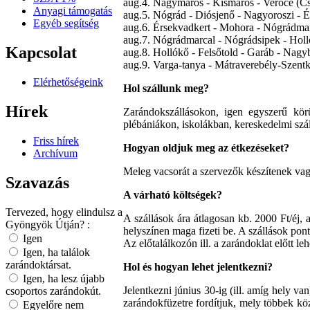
aug.4. Nagymaros - Kismaros - Verőce (Cs
Anyagi támogatás
aug.5. Nógrád - Diósjenő - Nagyoroszi - 
Egyéb segítség
aug.6. Érsekvadkert - Mohora - Nógrádma
aug.7. Nógrádmarcal - Nógrádsipek - Hol
Kapcsolat
aug.8. Hollókő - Felsőtold - Garáb - Nagy
aug.9. Varga-tanya - Mátraverebély-Szentk
Elérhetőségeink
Hol szállunk meg?
Hírek
Zarándokszállásokon, igen egyszerű kör
plébániákon, iskolákban, kereskedelmi szál
Friss hírek
Hogyan oldjuk meg az étkezéseket?
Archívum
Meleg vacsorát a szervezők készítenek vag
Szavazás
A várható költségek?
Tervezed, hogy elindulsz a
A szállások ára átlagosan kb. 2000 Ft/éj, 
Gyöngyök Útján? :
helyszínen maga fizeti be. A szállások pon
Igen
Az előtalálkozón ill. a zarándoklat előtt l
Igen, ha találok
zarándoktársat.
Hol és hogyan lehet jelentkezni?
Igen, ha lesz újabb
Jelentkezni június 30-ig (ill. amíg hely va
csoportos zarándokút.
zarándokfüzetre fordítjuk, mely többek közö
Egyelőre nem