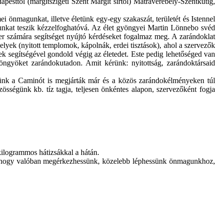
apesttől (margitszigeti Szent Margit sírtól) Mátraverebély-Szentkútig,
 önmagunkat, illetve életünk egy-egy szakaszát, területét és Istennel
ásunkat teszik kézzelfoghatóvá. Az élet gyöngyei Martin Lönnebo svéd
mber számára segítséget nyújtó kérdéseket fogalmaz meg. A zarándoklat
yek (nyitott templomok, kápolnák, erdei tisztások), ahol a szervezők
 segítségével gondold végig az életedet. Este pedig lehetőséged van
öngyöket zarándokutadon. Amit kérünk: nyitottság, zarándoktársaid
lünk a Caminót is megjárták már és a közös zarándokélményeken túl
sségünk kb. tíz tagja, teljesen önkéntes alapon, szervezőként fogja
kilogrammos hátizsákkal a hátán.
ól, hogy valóban megérkezhessünk, közelebb léphessünk önmagunkhoz,