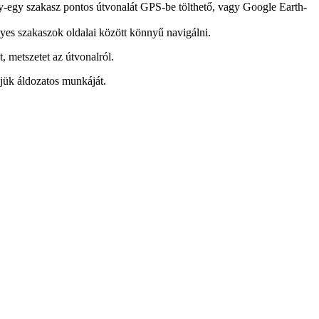
i egy-egy szakasz pontos útvonalát GPS-be tölthető, vagy Google Earth-
gyes szakaszok oldalai között könnyű navigálni.
st, metszetet az útvonalról.
jük áldozatos munkáját.