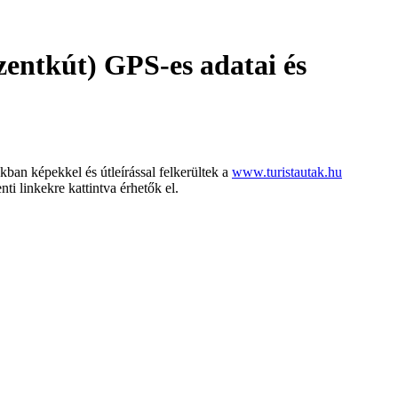
zentkút) GPS-es adatai és
ban képekkel és útleírással felkerültek a
www.turistautak.hu
ti linkekre kattintva érhetők el.