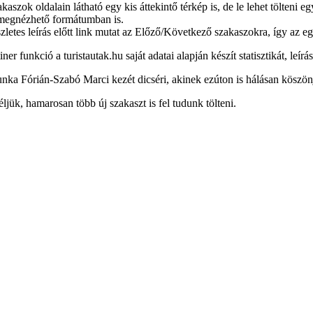
kaszok oldalain látható egy kis áttekintő térkép is, de le lehet tölten
megnézhető formátumban is.
zletes leírás előtt link mutat az Előző/Következő szakaszokra, így az e
iner funkció a turistautak.hu saját adatai alapján készít statisztikát, leírá
nka Fórián-Szabó Marci kezét dicséri, akinek ezúton is hálásan köszön
jük, hamarosan több új szakaszt is fel tudunk tölteni.