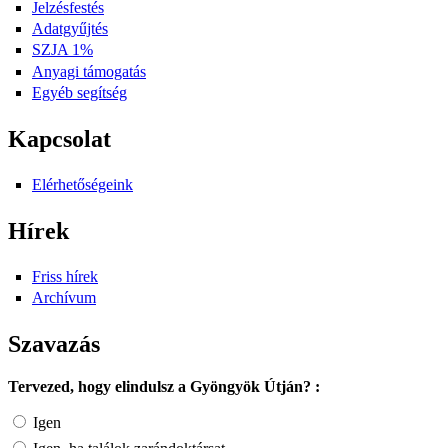
Jelzésfestés
Adatgyűjtés
SZJA 1%
Anyagi támogatás
Egyéb segítség
Kapcsolat
Elérhetőségeink
Hírek
Friss hírek
Archívum
Szavazás
Tervezed, hogy elindulsz a Gyöngyök Útján? :
Igen