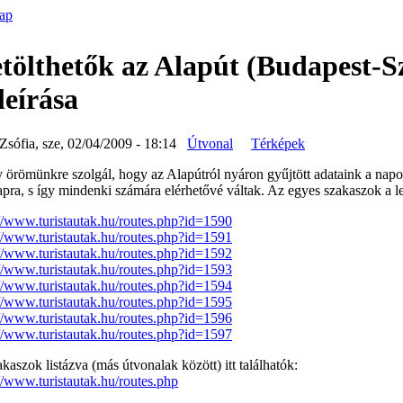
ap
tölthetők az Alapút (Budapest-S
leírása
Zsófia, sze, 02/04/2009 - 18:14
Útvonal
Térképek
 örömünkre szolgál, hogy az Alapútról nyáron gyűjtött adataink a napok
pra, s így mindenki számára elérhetővé váltak. Az egyes szakaszok a len
://www.turistautak.hu/routes.php?id=1590
://www.turistautak.hu/routes.php?id=1591
://www.turistautak.hu/routes.php?id=1592
://www.turistautak.hu/routes.php?id=1593
://www.turistautak.hu/routes.php?id=1594
://www.turistautak.hu/routes.php?id=1595
://www.turistautak.hu/routes.php?id=1596
://www.turistautak.hu/routes.php?id=1597
kaszok listázva (más útvonalak között) itt találhatók:
//www.turistautak.hu/routes.php