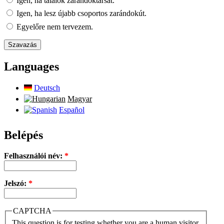
Igen, ha találok zarándoktársat.
Igen, ha lesz újabb csoportos zarándokút.
Egyelőre nem tervezem.
Languages
Deutsch
Magyar
Español
Belépés
Felhasználói név:
*
Jelszó:
*
CAPTCHA
This question is for testing whether you are a human visitor