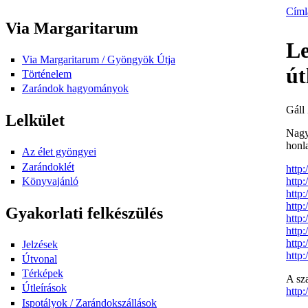
Címl
Via Margaritarum
Le
Via Margaritarum / Gyöngyök Útja
út
Történelem
Zarándok hagyományok
Gáll 
Lelkület
Nagy
honla
Az élet gyöngyei
Zarándoklét
http
Könyvajánló
http
http
http
Gyakorlati felkészülés
http
http
http
Jelzések
http
Útvonal
Térképek
A sza
Útleírások
http:
Ispotályok / Zarándokszállások