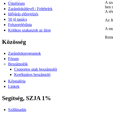
A sza
Útinfórum
ben 
Zarándokútlevél / Feltételek
A rés
Időjárás előrejelzés
50 jó tanács
Az It
Felszereléslista
A mu
Kritikus szakaszok az úton
Remél
Közösség
Zarándokprogramok
Fórum
Beszámolók
Csoportos utak beszámolói
Kerékpáros beszámoló
Képgaléria
Linkek
Segítség, SZJA 1%
Szállásadás