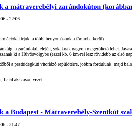
nk a mátraverebélyi zarándokúton (korábban
006 - 22:06
nformációkat írjuk, a többi benyomásunk a fórumba kerül)
ánkáig, a zarándokút elején, sokaknak nagyon megeröltető lehet. Javas
azzanak ki a Hűvösvölgybe (ezzel kb. 6 km-rel lesz rövidebb az első na
őből a pesthidegkúti vitorlázó repülőtérre, jobbra fordulunk, majd balra
, fiatal akácoson vezet
ek a Budapest - Mátraverebély-Szentkút sza
006 - 21:47