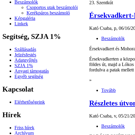
Beszámolók
23. Szentkút
Csoportos utak beszámolói
Kerékpáros beszámoló
Érsekvadkert-
Képgaléria
Linkek
Kató Csaba, p, 06/16/2
Segítség, SZJA 1%
Beszámolók
Érsekvadkert és Mohora 
Szállásadás
Jelzésfestés
Érsekvadkerten a központ
Adatgyűjtés
földes út, majd a Lókos p
SZJA 1%
fordulva a patak mellett
Anyagi támogatás
Egyéb segítség
»
Kapcsolat
Tovább
Részletes útvo
Elérhetőségeink
Hírek
Kató Csaba, v, 05/21/20
Beszámolók
Friss hírek
Archívum