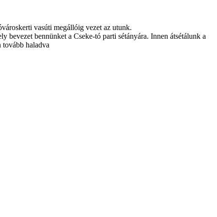
óvároskerti vasúti megállóig vezet az utunk.
ly bevezet bennünket a Cseke-tó parti sétányára. Innen átsétálunk a
án tovább haladva