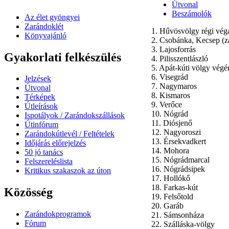
Útvonal
Beszámolók
Az élet gyöngyei
Zarándoklét
1. Hűvösvölgy régi vég
Könyvajánló
2. Csobánka, Kecsep (za
3. Lajosforrás
Gyakorlati felkészülés
4. Pilisszentlászló
5. Apát-kúti völgy végé
6. Visegrád
Jelzések
7. Nagymaros
Útvonal
8. Kismaros
Térképek
9. Verőce
Útleírások
10. Nógrád
Ispotályok / Zarándokszállások
11. Diósjenő
Útinfórum
12. Nagyoroszi
Zarándokútlevél / Feltételek
13. Érsekvadkert
Időjárás előrejelzés
14. Mohora
50 jó tanács
15. Nógrádmarcal
Felszereléslista
16. Nógrádsipek
Kritikus szakaszok az úton
17. Hollókő
18. Farkas-kút
Közösség
19. Felsőtold
20. Garáb
Zarándokprogramok
21. Sámsonháza
Fórum
22. Szálláska-völgy