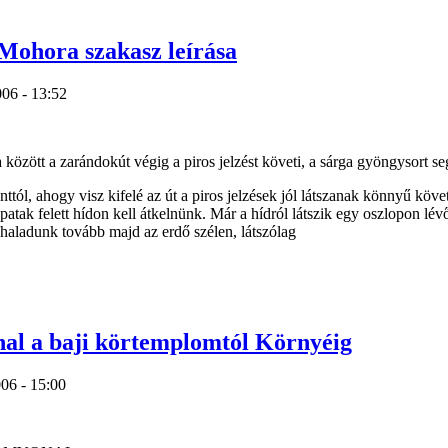
Mohora szakasz leírása
006 - 13:52
között a zarándokút végig a piros jelzést követi, a sárga gyöngysort se
tól, ahogy visz kifelé az út a piros jelzések jól látszanak könnyű követ
atak felett hídon kell átkelnünk. Már a hídról látszik egy oszlopon lévő va
 haladunk tovább majd az erdő szélen, látszólag
nal a baji körtemplomtól Környéig
06 - 15:00