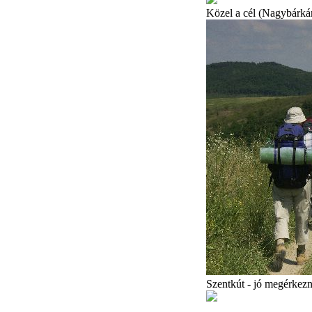
Közel a cél (Nagybárká
Szentkút - jó megérkezn