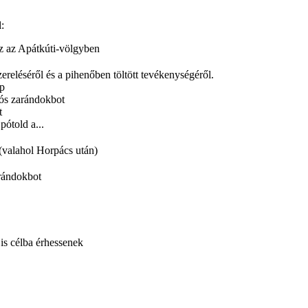
:
z az Apátkúti-völgyben
ereléséről és a pihenőben töltött tevékenységéről.
ap
iós zarándokbot
t
pótold a...
valahol Horpács után)
arándokbot
is célba érhessenek