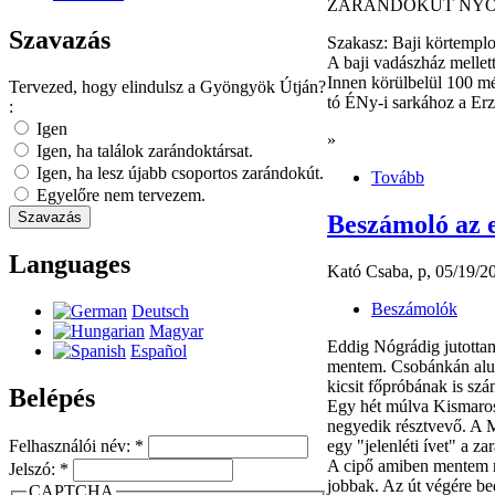
ZARÁNDOKÚT NY
Szavazás
Szakasz: Baji körtemplo
A baji vadászház mellett
Innen körülbelül 100 mé
Tervezed, hogy elindulsz a Gyöngyök Útján?
tó ÉNy-i sarkához a Erzs
:
Igen
»
Igen, ha találok zarándoktársat.
Igen, ha lesz újabb csoportos zarándokút.
Tovább
Egyelőre nem tervezem.
Beszámoló az e
Languages
Kató Csaba, p, 05/19/2
Beszámolók
Deutsch
Magyar
Eddig Nógrádig jutottam
Español
mentem. Csobánkán alud
kicsit főpróbának is szán
Belépés
Egy hét múlva Kismaros
negyedik résztvevő. A M
egy "jelenléti ívet" a z
Felhasználói név:
*
A cipő amiben mentem n
Jelszó:
*
jobbak. Az út végére b
CAPTCHA