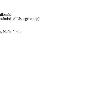
állomás
rándokszállás, egész nap)
n, Kaán-forrás