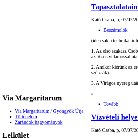
Tapasztalatai
Kató Csaba, p, 07/07/2
Beszámolók
(ide csak a technikai i
1. Az első szakasz Csob
az 56-os villamossal ut
2. Amikor kiérünk az erd
szélzsák).
3. A Virágos nyereg után
»
Via Margaritarum
Tovább
Via Margaritarum / Gyöngyök Útja
Vízvételi hely
Történelem
Zarándok hagyományok
Kató Csaba, p, 07/07/2
Lelkület