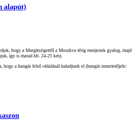
 alapút)
oljuk, hogy a Margitszigettől a Moszkva térig menjenek gyalog, majd
pjuk, így is marad kb. 24-25 km).
, hogy a hangár felső oldalánál haladjunk el (hangár ismertetőjele:
kaszon