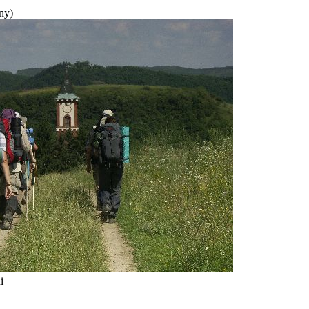
ny)
i