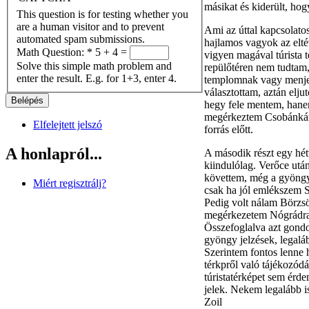
másikat és kiderült, hog
This question is for testing whether you
are a human visitor and to prevent
Ami az úttal kapcsolatos
automated spam submissions.
hajlamos vagyok az elté
Math Question:
*
5 + 4 =
vigyen magával túrista 
Solve this simple math problem and
repülőtéren nem tudtam,
enter the result. E.g. for 1+3, enter 4.
templomnak vagy menjek 
választottam, aztán elj
hegy fele mentem, hane
megérkeztem Csobánkára
Elfelejtett jelszó
forrás előtt.
A honlapról...
A második részt egy hét
kiindulólag. Verőce utá
követtem, még a gyöngy 
Miért regisztrálj?
csak ha jól emlékszem S
Pedig volt nálam Börzsö
megérkezetem Nógrádra
Összefoglalva azt gondo
gyöngy jelzések, legaláb
Szerintem fontos lenne
térkpről való tájékozódás
túristatérképet sem érde
jelek. Nekem legalább is
Zoil