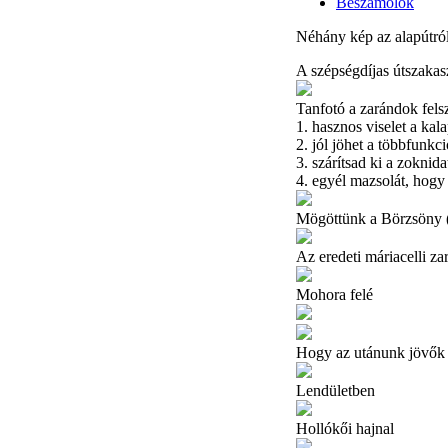
Beszámolók
Néhány kép az alapútról
A szépségdíjas útszakas
Tanfotó a zarándok felsz
1. hasznos viselet a kal
2. jól jöhet a többfunkc
3. szárítsad ki a zoknida
4. egyél mazsolát, hogy 
Mögöttünk a Börzsöny (
Az eredeti máriacelli z
Mohora felé
Hogy az utánunk jövők 
Lendületben
Hollókői hajnal