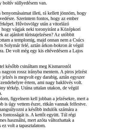
y boltív süllyedésem van.
 benyomásaimat illeti, rá kellett jönnöm, hogy
vedésre. Szerintem fontos, hogy az ember
térképet. Hűvösvölgy után a vitorlázó
 hogy vágjak neki toronyiránt a Középkori
az ajánlott túristajelzésen? Az utóbbit
utottam a templomig, majd onnan nem a Csúcs
m Solymár felé, aztán árkon-bokron át végül
. De volt még egy kis eltévedésem a Lajos
tel később csináltam meg Kismarostól
n nagyon rossz irányba mentem. A piros jelzést
jelzés is megvolt egy darabig, aztán egyszer
zendehelyre értem, ami nagy baklövés volt.
ny térkép. Utána uttalan utakon, de végül
.
lom, figyelnem kell jobban a jelzésekre, mert a
b is úgy vettem észre, ritkán vannak felfestve.
 hangsúlyozni a később indulók számára a
 fontosságát is. A kettőt együtt. Túl régi
mes használni, mert azóta változhattak a
 ez volt a tapasztalatom.