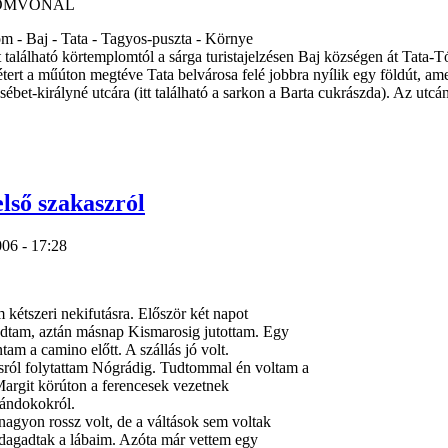
OMVONAL
m - Baj - Tata - Tagyos-puszta - Környe
 található körtemplomtól a sárga turistajelzésen Baj községen át Tata-T
tert a műúton megtéve Tata belvárosa felé jobbra nyílik egy földút, ame
ébet-királyné utcára (itt található a sarkon a Barta cukrászda). Az utc
lső szakaszról
006 - 17:28
 kétszeri nekifutásra. Először két napot
tam, aztán másnap Kismarosig jutottam. Egy
tam a camino előtt. A szállás jó volt.
ról folytattam Nógrádig. Tudtommal én voltam a
argit körúton a ferencesek vezetnek
arándokokról.
agyon rossz volt, de a váltások sem voltak
edagadtak a lábaim. Azóta már vettem egy