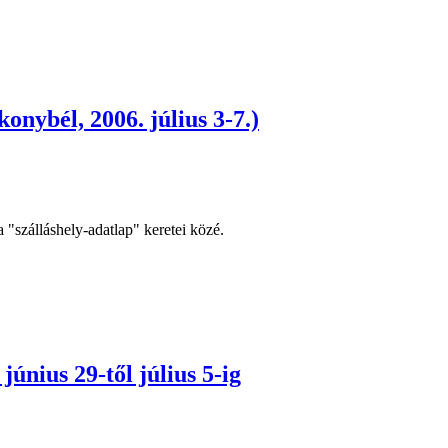
onybél, 2006. július 3-7.)
"szálláshely-adatlap" keretei közé.
únius 29-től július 5-ig