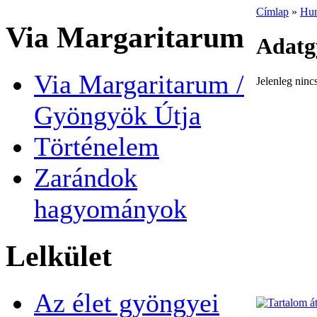
Címlap
»
Hun
Via Margaritarum
Adatg
Via Margaritarum /
Jelenleg ninc
Gyöngyök Útja
Történelem
Zarándok
hagyományok
Lelkület
Az élet gyöngyei