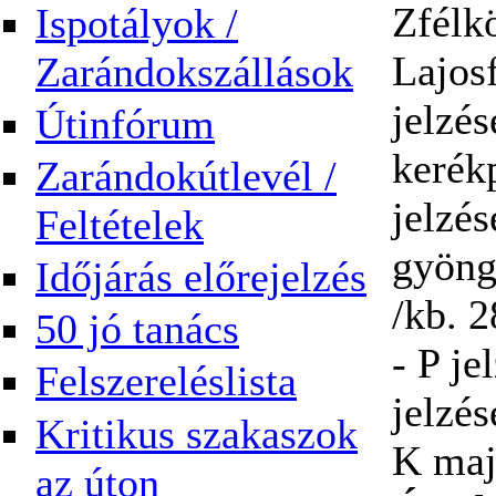
Zfélk
Ispotályok /
Lajos
Zarándokszállások
jelzé
Útinfórum
kerék
Zarándokútlevél /
jelzé
Feltételek
gyöng
Időjárás előrejelzés
/kb. 
50 jó tanács
- P j
Felszereléslista
jelzé
Kritikus szakaszok
K maj
az úton