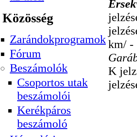
Érsek
Közösség
jelzé
jelzé
Zarándokprogramok
km/ -
Fórum
Gará
Beszámolók
K jel
Csoportos utak
jelzé
beszámolói
Kerékpáros
beszámoló