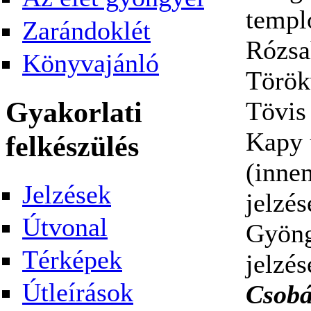
templ
Zarándoklét
Rózsah
Könyvajánló
Török
Gyakorlati
Tövis 
Kapy 
felkészülés
(inne
Jelzések
jelzés
Útvonal
Gyöng
Térképek
jelzé
Útleírások
Csob