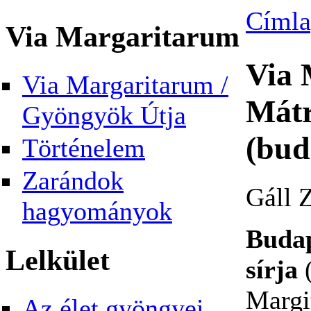
Címl
Via Margaritarum
Via 
Via Margaritarum /
Mátr
Gyöngyök Útja
(bud
Történelem
Zarándok
Gáll Z
hagyományok
Budap
Lelkület
sírja
(
Margi
Az élet gyöngyei