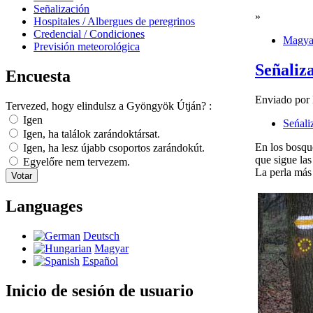
Señalización
»
Hospitales / Albergues de peregrinos
Credencial / Condiciones
Magya
Previsión meteorológica
Señaliz
Encuesta
Enviado por 
Tervezed, hogy elindulsz a Gyöngyök Útján? :
Igen
Seńali
Igen, ha találok zarándoktársat.
En los bosque
Igen, ha lesz újabb csoportos zarándokút.
que sigue las
Egyelőre nem tervezem.
La perla más 
Languages
Deutsch
Magyar
Español
Inicio de sesión de usuario