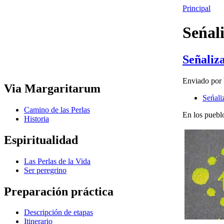
Principal
Seńal
Señaliz
Enviado por 
Via Margaritarum
Seńali
Camino de las Perlas
En los pueblo
Historia
Espiritualidad
Las Perlas de la Vida
Ser peregrino
Preparación práctica
Descripción de etapas
Itinerario