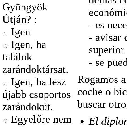
Gyöngyök
económic
Útján? :
- es nece
Igen
- avisar
Igen, ha
superior
találok
- se pue
zarándoktársat.
Rogamos a 
Igen, ha lesz
coche o bic
újabb csoportos
buscar otro
zarándokút.
Egyelőre nem
El diplo