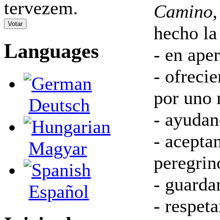
tervezem.
Camino
hecho la 
Languages
- en ape
- ofreci
por uno 
Deutsch
- ayudan
- acepta
Magyar
peregrin
- guarda
Español
- respeta