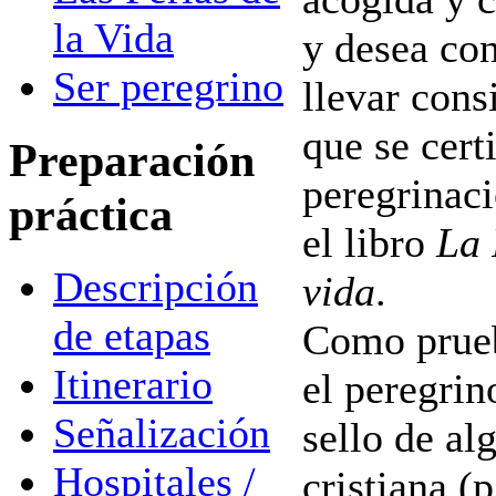
la Vida
y desea con
Ser peregrino
llevar cons
que se cert
Preparación
peregrinaci
práctica
el libro
La 
Descripción
vida
.
de etapas
Como prueb
Itinerario
el peregrin
Señalización
sello de al
Hospitales /
cristiana (