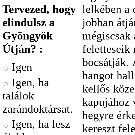
lelkében a 
Tervezed, hogy
jobban átjá
elindulsz a
mégiscsak a
Gyöngyök
feletteseik
Útján? :
bocsátják. 
Igen
hangot hall
Igen, ha
kellős köze
találok
kapujához 
zarándoktársat.
hegyre érke
Igen, ha lesz
kereszt fel