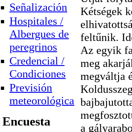
Señalización
Kétségek kö
Hospitales /
elhivatotts
Albergues de
feltűnik. I
peregrinos
Az egyik fa
Credencial /
meg akarjá
Condiciones
megváltja é
Previsión
Koldusszegé
meteorológica
bajbajutott
megfosztott
Encuesta
a gályarab