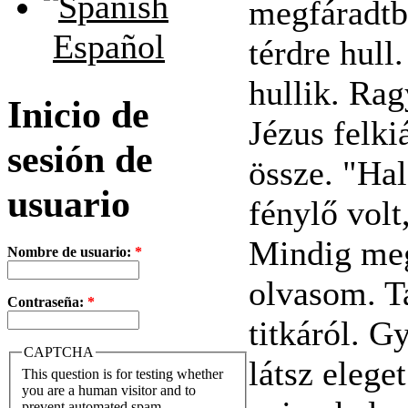
megfáradtba
Español
térdre hull
hullik. Ra
Inicio de
Jézus felkiá
sesión de
össze. "Hal
usuario
fénylő volt
Mindig meg
Nombre de usuario:
*
olvasom. T
Contraseña:
*
titkáról. G
CAPTCHA
látsz elege
This question is for testing whether
you are a human visitor and to
prevent automated spam