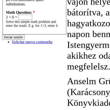
vajon helye
submissions.
bátorítva, 
Math Question:
*
2 + 0 =
hagyatkozo
Solve this simple math problem and
enter the result. E.g. for 1+3, enter 4.
napon benne
Istengyerm
Solicitar nueva contraseña
akikhez oda
megfelelsz
Anselm Gr
(Karácsony
Könyvkiadó