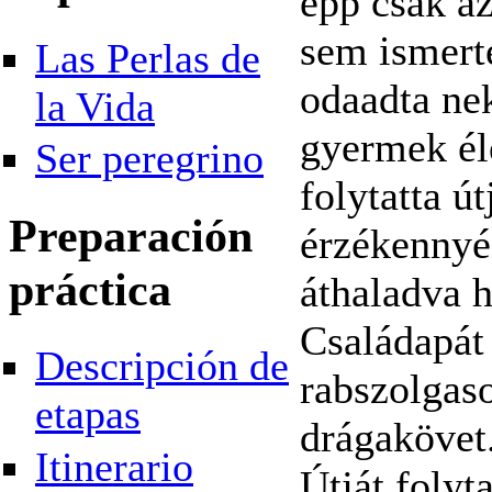
épp csak az
sem ismerte
Las Perlas de
odaadta nek
la Vida
gyermek éle
Ser peregrino
folytatta ú
Preparación
érzékennyé 
práctica
áthaladva h
Családapát
Descripción de
rabszolgas
etapas
drágakövet
Itinerario
Útját folyt