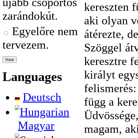
újabb csoportos
kereszten 
zarándokút.
aki olyan v
Egyelőre nem
átérezte, d
tervezem.
Szöggel át
keresztre f
királyt egy
Languages
felismerés:
Deutsch
függ a kere
Üdvössége,
Magyar
magam, aki